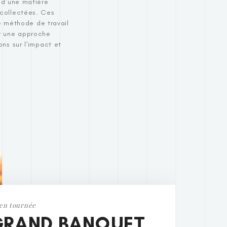
 d’une matière
 collectées. Ces
e méthode de travail
ar une approche
ons sur l'impact et
 en tournée
GRAND BANQUET