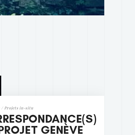
 / Projets in-situ
RESPONDANCE(S)
(PROJET GENÈVE