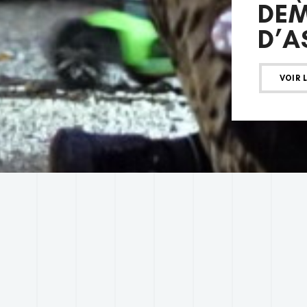
DE
D’A
VOIR 