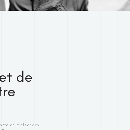
et de
tre
onté de réaliser des