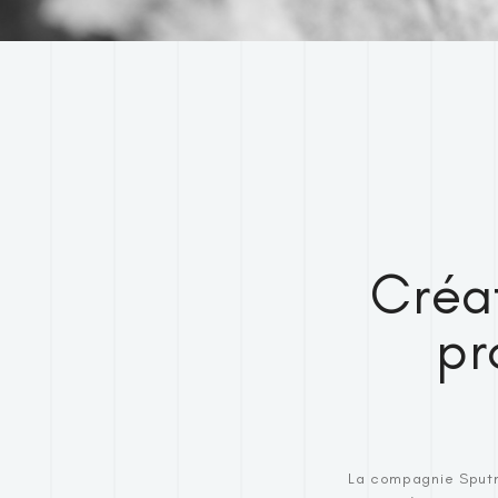
Créa
pr
La compagnie Sputni