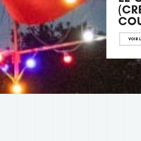
(CR
COU
VOIR 