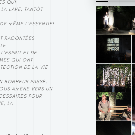
ES QUI
LA LAVE, TANTÔT
-CE MÊME L’ESSENTIEL
ET RACONTÉES
OLE
’ESPRIT ET DE
MES QUI ONT
ECTION DE LA VIE
N BONHEUR PASSÉ.
NOUS AMÈNE VERS UN
ÉCESSAIRES POUR
E, LA