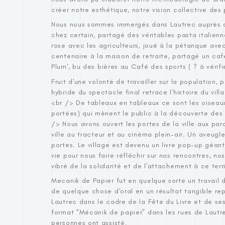
créer notre esthétique, notre vision collective des
Nous nous sommes immergés dans Lautrec auprès d
chez certain, partagé des véritables pasta italienne
rose avec les agriculteurs, joué à la pétanque ave
centenaire à la maison de retraite, partagé un ca
Plum', bu des bières au Café des sports ( ? à vérifi
Fruit d'une volonté de travailler sur la population, 
hybride du spectacle final retrace l'histoire du vi
<br /> De tableaux en tableaux ce sont les oiseau
portées) qui mènent le public à la découverte des h
/> Nous avons ouvert les portes de la ville aux par
ville au tracteur et au cinéma plein-air. Un aveugl
portes. Le village est devenu un livre pop-up géant
vie pour nous faire réfléchir sur nos rencontres, nos 
vibré de la solidarité et de l'attachement à ce terri
Mecanik de Papier fut en quelque sorte un travail 
de quelque chose d'oral en un résultat tangible rep
Lautrec dans le cadre de la Fête du Livre et de se
format “Mécanik de papier” dans les rues de Lautre
personnes ont assisté.