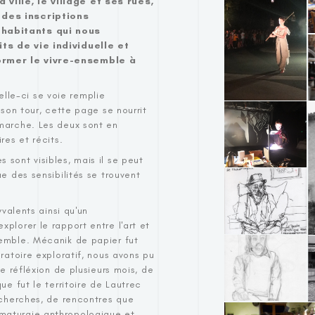
ville, le village et ses rues,
 des inscriptions
 habitants qui nous
ts de vie individuelle et
ormer le vivre-ensemble à
le-ci se voie remplie
 son tour, cette page se nourrit
 marche. Les deux sont en
res et récits.
 sont visibles, mais il se peut
e des sensibilités se trouvent
yvalents ainsi qu'un
plorer le rapport entre l'art et
semble. Mécanik de papier fut
ratoire exploratif, nous avons pu
de réfléxion de plusieurs mois, de
ue fut le territoire de Lautrec
recherches, de rencontres que
maturgie anthropologique et