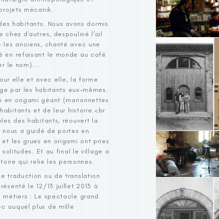
 projets mécanik.
es habitants. Nous avons dormis
 chez d'autres, despouliné l'ail
c les anciens, chanté avec une
fé en refaisant le monde au café
er le nom)...
pour elle et avec elle, la forme
llage par les habitants eux-mêmes.
x en origami géant (marionnettes
abitants et de leur histoire.<br
oles des habitants, réouvert la
e nous a guidé de portes en
 et les grues en origami ont pries
solitudes. Et au final le village a
toire qui relie les personnes.
de traduction ou de translation
résenté le 12/13 juillet 2013 à
s métiers : Le spectacle grand
c auquel plus de mille