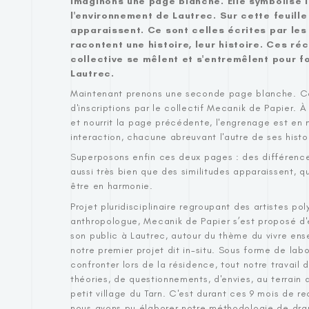
Imaginons une page blanche. Elle symbolise la 
l'environnement de Lautrec. Sur cette feuille
apparaissent. Ce sont celles écrites par les
racontent une histoire, leur histoire. Ces réci
collective se mêlent et s'entremêlent pour f
Lautrec.
Maintenant prenons une seconde page blanche. Cel
d'inscriptions par le collectif Mecanik de Papier. À
et nourrit la page précédente, l'engrenage est en
interaction, chacune abreuvant l'autre de ses histoi
Superposons enfin ces deux pages : des différences
aussi très bien que des similitudes apparaissent, qu
être en harmonie.
Projet pluridisciplinaire regroupant des artistes pol
anthropologue, Mecanik de Papier s’est proposé d'ex
son public à Lautrec, autour du thème du vivre en
notre premier projet dit in-situ. Sous forme de labo
confronter lors de la résidence, tout notre travail 
théories, de questionnements, d'envies, au terrain q
petit village du Tarn. C'est durant ces 9 mois de 
nous avons pu élaborer notre méthodologie de dra