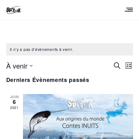
Il n’y a pas d’évènements à venir.
Reche
Na
À venir
Recherche
Liste
de
et
Sélectionnez
Derniers Évènements passés
vu
une
naviga
date.
Év
de
JUIN
vues
6
2021
Évène