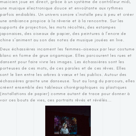
musicien joue en direct, grâce à un système de contrôleur midi,
une musique électronique douce et envoûtante aux rythmes
parfois endiablés. Un univers sonore s’installe peu à peu et créer
une ambiance propice à la rêverie et à la rencontre. Sur les
supports de projection, les mots récoltés, des estampes
japonaises, des oiseaux de papier, des peintures à l’encre de
chine s’animent au son des notes de musique jouées en live.
Deux échassières incarnent les femmes-oiseaux par leur costume
blanc en forme de grue origamique. Elles parcourent les rues et
dansent pour faire vivre les images. Les échassières sont les
porteuses de ces mots, de ces paroles et de ces rêves. Elles
sont le lien entre les arbres à vœux et les publics. Autour des
échassières gravite une danseuse. Tout au long du parcours, elles
créent ensemble des tableaux chorégraphiques ou plastiques
(installations de papier) comme autant de trace pour donner à
voir ces bouts de vies, ces portraits rêvés et révélés...